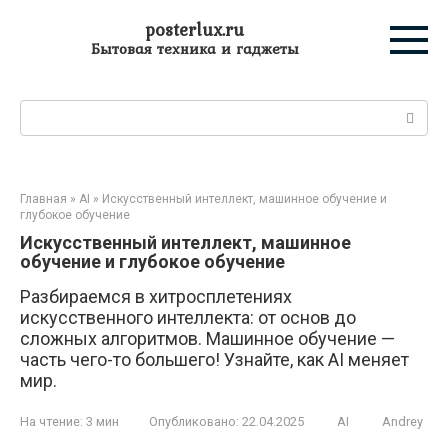
Перейти
posterlux.ru
к
Бытовая техника и гаджеты
контенту
Поиск:
Главная
»
AI
»
Искусственный интеллект, машинное обучение и
глубокое обучение
Искусственный интеллект, машинное
обучение и глубокое обучение
Разбираемся в хитросплетениях
искусственного интеллекта: от основ до
сложных алгоритмов. Машинное обучение —
часть чего-то большего! Узнайте, как AI меняет
мир.
На чтение:
3 мин
Опубликовано:
22.04.2025
AI
Andrey