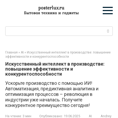
Перейти
posterlux.ru
к
Бытовая техника и гаджеты
контенту
Поиск:
Главная
»
AI
»
Искусственный интеллект в производстве: повышение
эффективности и конкурентоспособности
Искусственный интеллект в производстве:
повышение эффективности и
конкурентоспособности
Ускорьте производство с помощью ИИ!
Автоматизация, предиктивная аналитика и
оптимизация процессов – революция в
индустрии уже началась. Получите
конкурентное преимущество сегодня!
На чтение:
3 мин
Опубликовано:
19.06.2025
AI
Andrey