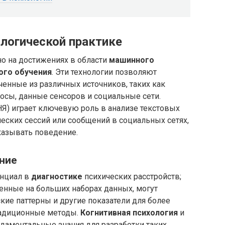
логической практике
о на достижениях в области
машинного
ого обучения
. Эти технологии позволяют
ученные из различных источников, таких как
осы, данные сенсоров и социальные сети.
Я) играет ключевую роль в анализе текстовых
ческих сессий или сообщений в социальных сетях,
казывать поведение.
ание
енциал в
диагностике
психических расстройств;
енные на больших наборах данных, могут
ие паттерны и другие показатели для более
традиционные методы.
Когнитивная психология
и
аментальные знания для разработки таких