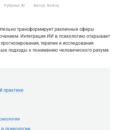
Рубрика:
AI
Автор:
Andrey
ительно трансформирует различные сферы
лючением. Интеграция ИИ в психологию открывает
прогнозирования, терапии и исследования
овые подходы к пониманию человеческого разума
й практике
сихология
 в психологии