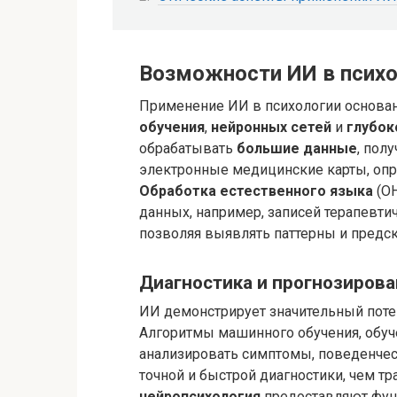
Возможности ИИ в психо
Применение ИИ в психологии основан
обучения
,
нейронных сетей
и
глубок
обрабатывать
большие данные
, пол
электронные медицинские карты, опр
Обработка естественного языка
(ОН
данных, например, записей терапевти
позволяя выявлять паттерны и предс
Диагностика и прогнозиров
ИИ демонстрирует значительный пот
Алгоритмы машинного обучения, обуч
анализировать симптомы, поведенческ
точной и быстрой диагностики, чем 
нейропсихология
предоставляют фунд