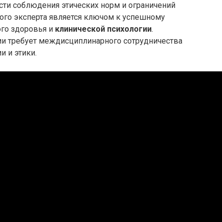
сти соблюдения этических норм и ограничений
ого эксперта является ключом к успешному
го здоровья и
клинической психологии
.
и требует междисциплинарного сотрудничества
и и этики.