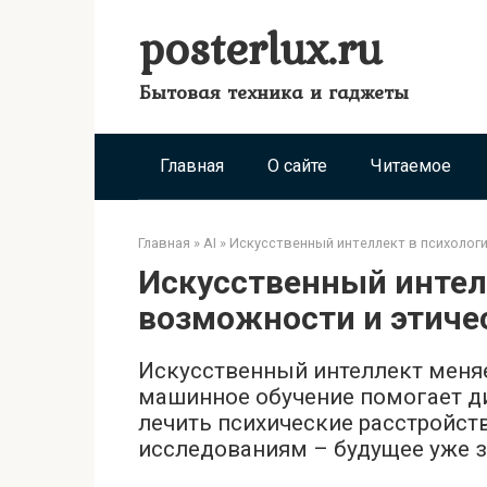
Перейти
posterlux.ru
к
контенту
Бытовая техника и гаджеты
Главная
О сайте
Читаемое
Главная
»
AI
»
Искусственный интеллект в психологи
Искусственный интел
возможности и этиче
Искусственный интеллект меняе
машинное обучение помогает ди
лечить психические расстройст
исследованиям – будущее уже з