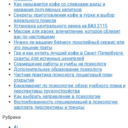
Как называется кофе со сливками виды и
названия популярных напитков
Секреты приготовления кофе в турке и выбор
идеального помола
Установка центрального замка на ВАЗ 2115
Массаж для двоих: впечатление, которое сблизит
вас по-настоящему
Нужен ли вашему бизнесу покопийный сервис или
это лишние траты
Где и как купить лучший кофе в Санкт-Петербурге:
советы для истинных ценителей
Совмещение работы и учебы на психолога
Дополнительное образование психолога
Частная практика психолога: пошаговый план
открытия
Бакалавриат по психологии: обзор учебного плана и
перспективы трудоустройства
Как выбрать направление в психологии
Востребованность специализаций в психологии:
зарплата, перспективы и тренды
Рубрики
AI