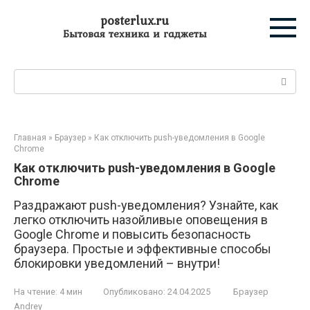
Перейти
posterlux.ru
к
Бытовая техника и гаджеты
контенту
Поиск:
Главная
»
Браузер
»
Как отключить push-уведомления в Google
Chrome
Как отключить push-уведомления в Google
Chrome
Раздражают push-уведомления? Узнайте, как
легко отключить назойливые оповещения в
Google Chrome и повысить безопасность
браузера. Простые и эффективные способы
блокировки уведомлений – внутри!
На чтение:
4 мин
Опубликовано:
24.04.2025
Браузер
Andrey