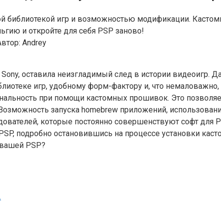
ной библиотекой игр и возможностью модификации. Касто
ьгию и откройте для себя PSP заново!
Автор:
Andrey
ь от Sony, оставила неизгладимый след в истории видеоигр
иблиотеке игр, удобному форм-фактору и, что немаловажн
ональность при помощи кастомных прошивок. Это позволяе
Возможность запуска homebrew приложений, использование
едователей, которые постоянно совершенствуют софт для
SP, подробно остановившись на процессе установки каст
 вашей PSP?
.