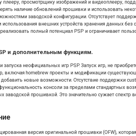
у плееру, просмотрщику изображений и видеоплееру, по
оверять наличие обновлений прошивки и использовать нек
можностями заводской конфигурации. Отсутствует поддер
использования внешних устройств хранения данных без с
т реализовать полный потенциал PSP и ограничивает поль
PSP и дополнительным функциям.
запуска неофициальных игр PSP. Запуск игр, не приобрет
гр, включая homebrew проекты и модификации существующи
и добавить новые возможности. Отсутствие поддержки cus
ункциональность консоли за пределами стандартных возмо
х заводской прошивкой. Это значительно сужает спектр в
ние
ицированная версия оригинальной прошивки (OFW), котора