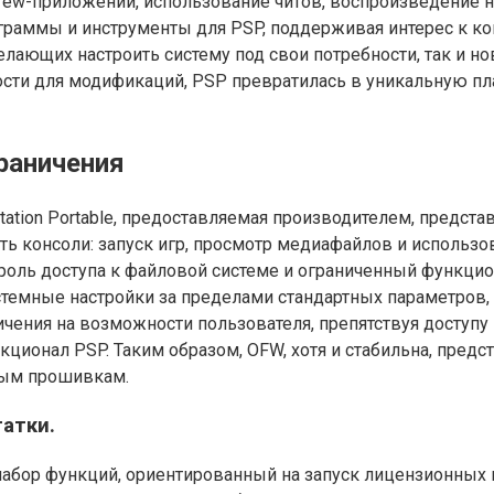
ew-приложений, использование читов, воспроизведение н
раммы и инструменты для PSP, поддерживая интерес к кон
ающих настроить систему под свои потребности, так и но
ости для модификаций, PSP превратилась в уникальную 
раничения
tation Portable, предоставляемая производителем, предс
ть консоли: запуск игр, просмотр медиафайлов и использ
нтроль доступа к файловой системе и ограниченный функци
темные настройки за пределами стандартных параметров,
ичения на возможности пользователя, препятствуя доступ
ционал PSP. Таким образом, OFW, хотя и стабильна, предс
ным прошивкам.
атки.
абор функций, ориентированный на запуск лицензионных 