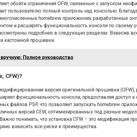
ляет обойти ограничения OFW, связанные с запуском неоф
дает пользователю полный контроль над консолью. Благод
 многочисленные homebrew приложения, разработанные энт
ентом и расширять функциональность консоли по своему у
ссмотрены подробнее в следующих разделах. Взвесив все 
и кастомной прошивки.
 вручную: Полное руководство
e, CFW)?
о модифицированная версия оригинальной прошивки (OFW), 
иряет функциональность консоли, предоставляя доступ 
мных файлов PSP, что позволяет запускать homebrew прил
азличных версий CFW, оптимизированных под разные моде
 Важно понимать, что установка CFW – это модификация п
димо взвесить все риски и преимущества.