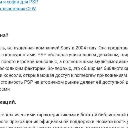
 и софта для PSP.
пользования CFW.
на?
онсоль, выпущенная компанией Sony в 2004 году. Она предс
и с конкурентами. PSP обладала уникальным дизайном, ш
е просто игровой консолью, а полноценным мультимедийн
нескольким факторам. Во-первых, это обширная библиотек
и консоли, открывающая доступ к homebrew приложениям 
ая стоимость PSP на вторичном рынке делает её доступной
рами.
каций.
о ее техническими характеристиками и богатой библиотекой
после прекращения официальной поддержки. Возможность 