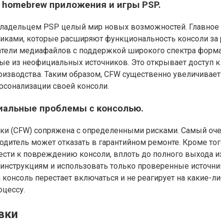
 homebrew приложения и игры PSP.
владельцем PSP целый мир новых возможностей. Главное 
иками, которые расширяют функциональность консоли за 
атели медиафайлов с поддержкой широкого спектра формат
ные из неофициальных источников. Это открывает доступ к
оизводства. Таким образом, CFW существенно увеличивае
рсонализации своей консоли.
циальные проблемы с консолью.
ки (CFW) сопряжена с определенными рисками. Самый очев
одитель может отказать в гарантийном ремонте. Кроме то
ти к повреждению консоли, вплоть до полного выхода из 
ь инструкциям и использовать только проверенные источн
а консоль перестает включаться и не реагирует на какие-
оцессу.
вки