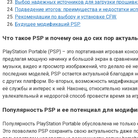
Выбор надежных источников для загрузки прошивки
Подведение итогов: преимущества и недостатки ис
Рекомендации по выбору и установке CFW.
Будущее модификаций PSP.
Что такое PSP и почему она до сих пор актуаль
PlayStation Portable (PSP) – это портативная игровая к
предлагая мощную начинку и большой экран в сравнени
музыки, видео и просмотр изображений, что делало её н
последних моделей, PSP остается актуальной благодаря 
с других платформ. Во-вторых, возможность модификаци
её службы и интерес к ней. Наконец, относительно низк
увлекательный и недорогой способ провести время за иг
Популярность PSP и ее потенциал для модифи
Популярность PlayStation Portable обусловлена не тольк
Это позволило PSP сохранить свою актуальность даже 