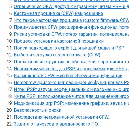
Ограничения OFW: доступ к играм PSP, читам PSP и
Кастомная прошивка (CFW) как решение
Что такое кастомная прошивка (custom firmware, CFW
Преимущества CFW: расширенный функционал, home
Риски установки CFW: потеря гарантии, потенциаль
Процесс установки кастомной прошивки
Поиск подходящего exploit для вашей модели PSP.
Выбор и загрузка custom firmware (CFW).
Пошаговая инструкция по обновлению прошивки: от
Необходимый софт для PSP и программы для PSP д
Возможности CFW: мир homebrew и модификаций
Homebrew приложения: расширение функционала PS
Игры PSP: запуск неофициальных и взломанных игр
Читы PSP: использование читов для изменения игро
Модификация игр PSP: изменение графики, звука и 
Безопасность и риски
Последствия неправильной установки CFW.
Защита от вирусов и вредоносного ПО.