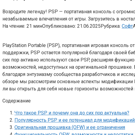
Возродите легенду! PSP — портативная консоль с огром
незабываемые впечатления от игры. Загрузитесь в ностал
На чтение:
21 мин
Опубликовано:
21.06.2025
Рубрика:
Софт
PlayStation Portable (PSP), портативная игровая консол
поддержки, PSP остается популярной благодаря своей б
сих пор активно используют свои PSP, расширяя функци
возможностей, недоступных на оригинальной прошивке. 
благодаря энтузиазму сообщества разработчиков и иссл
обзоре мы рассмотрим основные аспекты модификации P
ли вы открыть для себя новые горизонты возможностей
Содержание
Что такое PSP и почему она до сих пор актуальна?
Популярность PSP и ее потенциал для модификаций
Оригинальная прошивка (OFW) и ее ограничения
Функциональность OFW: возможности и недостатки.