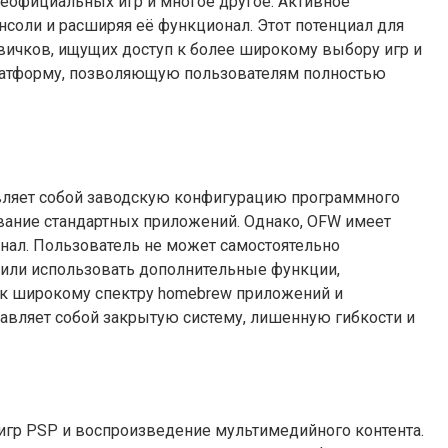
еофициальных игр и многое другое. Активное
соли и расширяя её функционал. Этот потенциал для
вичков, ищущих доступ к более широкому выбору игр и
платформу, позволяющую пользователям полностью
тавляет собой заводскую конфигурацию программного
ование стандартных приложений. Однако, OFW имеет
онал. Пользователь не может самостоятельно
 или использовать дополнительные функции,
у к широкому спектру homebrew приложений и
тавляет собой закрытую систему, лишенную гибкости и
игр PSP и воспроизведение мультимедийного контента.