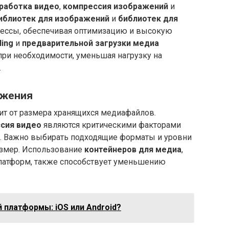
работка видео
,
компрессия изображений
и
иблиотек для изображений
и
библиотек для
цессы, обеспечивая оптимизацию и высокую
ding
и
предварительной загрузки медиа
при необходимости, уменьшая нагрузку на
.
ожения
т от размера хранящихся медиафайлов.
сия видео
являются критическими факторами
. Важно выбирать подходящие форматы и уровни
азмер. Использование
контейнеров для медиа
,
латформ, также способствует уменьшению
 платформы: iOS или Android?