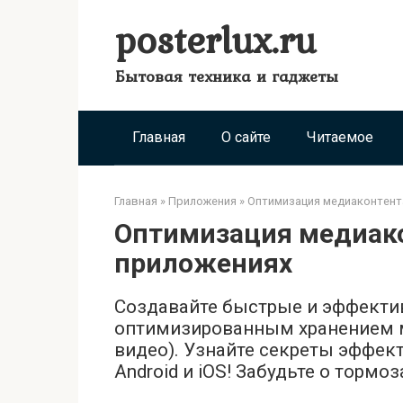
Перейти
posterlux.ru
к
контенту
Бытовая техника и гаджеты
Главная
О сайте
Читаемое
Главная
»
Приложения
»
Оптимизация медиаконтент
Оптимизация медиак
приложениях
Создавайте быстрые и эффект
оптимизированным хранением м
видео). Узнайте секреты эффек
Android и iOS! Забудьте о торм