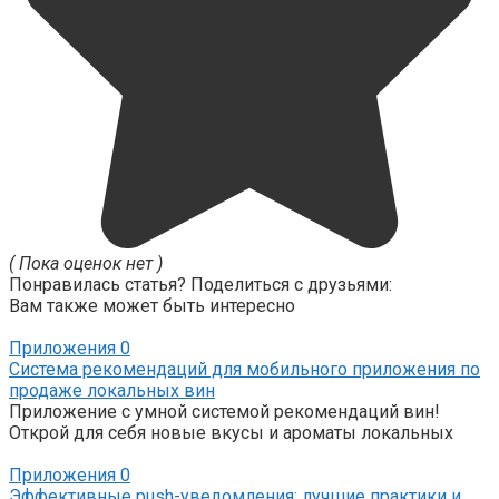
( Пока оценок нет )
Понравилась статья? Поделиться с друзьями:
Вам также может быть интересно
Приложения
0
Система рекомендаций для мобильного приложения по
продаже локальных вин
Приложение с умной системой рекомендаций вин!
Открой для себя новые вкусы и ароматы локальных
Приложения
0
Эффективные push-уведомления: лучшие практики и