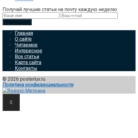
Получай лучшие статьи на почту каждую неделю
Подписаться
Главная
О сайте
Читаемое
Интересное
Все статьи
Карта сайта
Контакты
© 2026 posterlux.ru
Политика конфиденциальности