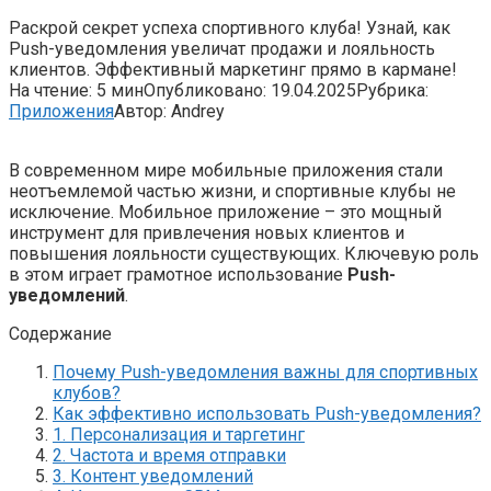
Раскрой секрет успеха спортивного клуба! Узнай, как
Push-уведомления увеличат продажи и лояльность
клиентов. Эффективный маркетинг прямо в кармане!
На чтение:
5 мин
Опубликовано:
19.04.2025
Рубрика:
Приложения
Автор:
Andrey
В современном мире мобильные приложения стали
неотъемлемой частью жизни‚ и спортивные клубы не
исключение. Мобильное приложение – это мощный
инструмент для привлечения новых клиентов и
повышения лояльности существующих. Ключевую роль
в этом играет грамотное использование
Push-
уведомлений
.
Содержание
Почему Push-уведомления важны для спортивных
клубов?
Как эффективно использовать Push-уведомления?
1. Персонализация и таргетинг
2. Частота и время отправки
3. Контент уведомлений