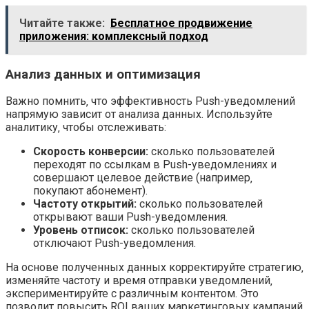
Читайте также:
Бесплатное продвижение
приложения: комплексный подход
Анализ данных и оптимизация
Важно помнить‚ что эффективность Push-уведомлений
напрямую зависит от анализа данных. Используйте
аналитику‚ чтобы отслеживать:
Скорость конверсии:
сколько пользователей
переходят по ссылкам в Push-уведомлениях и
совершают целевое действие (например‚
покупают абонемент).
Частоту открытий:
сколько пользователей
открывают ваши Push-уведомления.
Уровень отписок:
сколько пользователей
отключают Push-уведомления.
На основе полученных данных корректируйте стратегию‚
изменяйте частоту и время отправки уведомлений‚
экспериментируйте с различным контентом. Это
позволит повысить ROI ваших маркетинговых кампаний