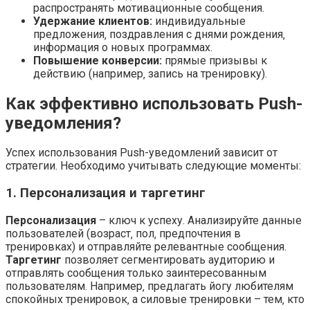
распространять мотивационные сообщения.
Удержание клиентов:
индивидуальные
предложения‚ поздравления с днями рождения‚
информация о новых программах.
Повышение конверсии:
прямые призывы к
действию (например‚ запись на тренировку).
Как эффективно использовать Push-
уведомления?
Успех использования Push-уведомлений зависит от
стратегии. Необходимо учитывать следующие моменты:
1. Персонализация и таргетинг
Персонализация
– ключ к успеху. Анализируйте данные
пользователей (возраст‚ пол‚ предпочтения в
тренировках) и отправляйте релевантные сообщения.
Таргетинг
позволяет сегментировать аудиторию и
отправлять сообщения только заинтересованным
пользователям. Например‚ предлагать йогу любителям
спокойных тренировок‚ а силовые тренировки – тем‚ кто