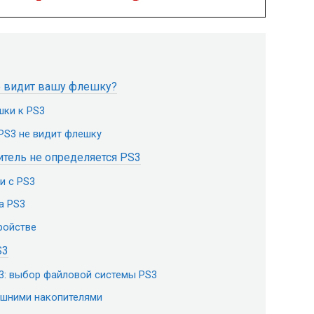
не видит вашу флешку?
ки к PS3
PS3 не видит флешку
тель не определяется PS3
и с PS3
а PS3
ройстве
S3
3: выбор файловой системы PS3
ешними накопителями