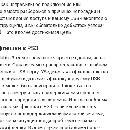
 как неправильное подключение или
е вместе разберемся в причинах неполадки и
становления доступа к вашему USB-накопителю.
струкциям, и вы обязательно добьетесь успеха!
– это вполне достижимая цель.
флешки к PS3
ation 3 может показаться простым делом, но на
ости. Одна из самых распространенных проблем
шки в USB-порту. Убедитесь, что флешка плотно
Попробуйте подключить флешку к другому USB-
ртов может быть неисправен. Также, важно
ия по размеру и типу поддерживаемых флешек.
то не определиться системой. Иногда проблема
 системы флешки с PS3. Если вы пытаетесь
анную в неподдерживаемой файловой системе,
ключена ситуация, когда проблема связана с
ой флешки. В этом случае необходима более