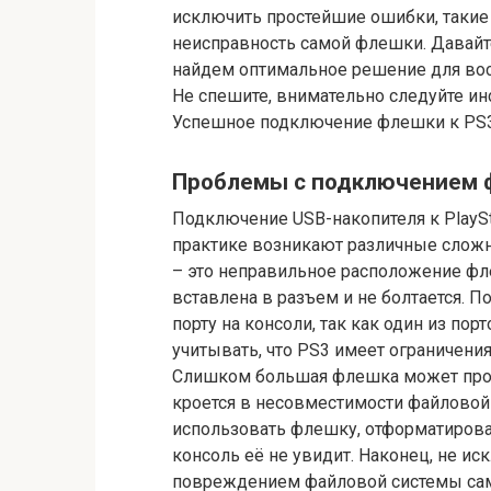
исключить простейшие ошибки, такие
неисправность самой флешки. Давайт
найдем оптимальное решение для вос
Не спешите, внимательно следуйте ин
Успешное подключение флешки к PS3 
Проблемы с подключением 
Подключение USB-накопителя к PlaySt
практике возникают различные сложн
– это неправильное расположение фле
вставлена в разъем и не болтается. 
порту на консоли, так как один из по
учитывать, что PS3 имеет ограничен
Слишком большая флешка может прос
кроется в несовместимости файловой
использовать флешку, отформатиров
консоль её не увидит. Наконец, не ис
повреждением файловой системы сам