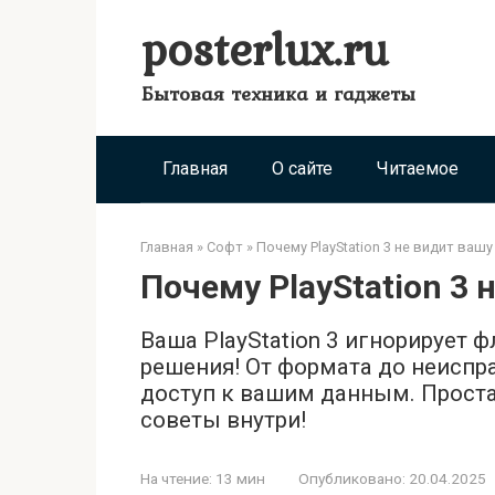
Перейти
posterlux.ru
к
контенту
Бытовая техника и гаджеты
Главная
О сайте
Читаемое
Главная
»
Софт
»
Почему PlayStation 3 не видит ваш
Почему PlayStation 3
Ваша PlayStation 3 игнорирует
решения! От формата до неисп
доступ к вашим данным. Прост
советы внутри!
На чтение:
13 мин
Опубликовано:
20.04.2025