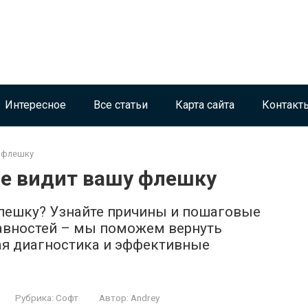
Интересное
Все статьи
Карта сайта
Контакт
у флешку
 не видит вашу флешку
 флешку? Узнайте причины и пошаговые
равностей – мы поможем вернуть
ая диагностика и эффективные
Рубрика:
Софт
Автор:
Andrey