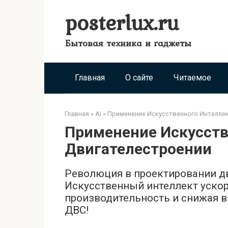
Перейти
posterlux.ru
к
контенту
Бытовая техника и гаджеты
Главная
О сайте
Читаемое
Главная
»
AI
»
Применение Искусственного Интеллек
Применение Искусств
Двигателестроении
Революция в проектировании дв
Искусственный интеллект ускор
производительность и снижая в
ДВС!