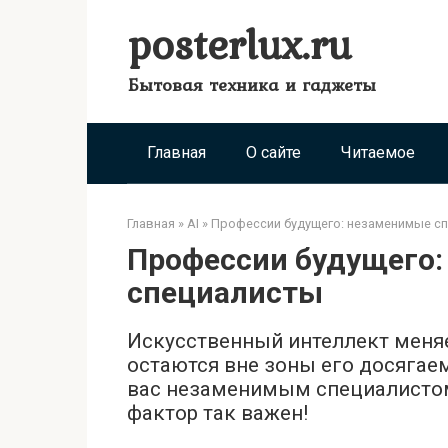
Перейти
posterlux.ru
к
контенту
Бытовая техника и гаджеты
Главная
О сайте
Читаемое
Главная
»
AI
»
Профессии будущего: незаменимые с
Профессии будущего
специалисты
Искусственный интеллект меняе
остаются вне зоны его досягае
вас незаменимым специалистом
фактор так важен!