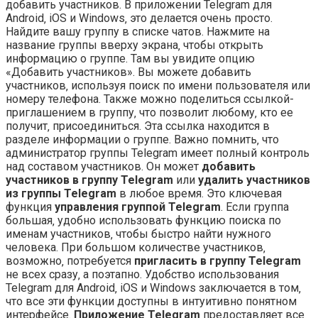
добавить участников. В приложении Telegram для
Android‚ iOS и Windows‚ это делается очень просто.
Найдите вашу группу в списке чатов. Нажмите на
название группы вверху экрана‚ чтобы открыть
информацию о группе. Там вы увидите опцию
«Добавить участников». Вы можете добавить
участников‚ используя поиск по имени пользователя или
номеру телефона. Также можно поделиться ссылкой-
приглашением в группу‚ что позволит любому‚ кто ее
получит‚ присоединиться. Эта ссылка находится в
разделе информации о группе. Важно помнить‚ что
администратор группы Telegram имеет полный контроль
над составом участников. Он может
добавить
участников в группу Telegram
или
удалить участников
из группы Telegram
в любое время. Это ключевая
функция
управления группой Telegram
. Если группа
большая‚ удобно использовать функцию поиска по
именам участников‚ чтобы быстро найти нужного
человека. При большом количестве участников‚
возможно‚ потребуется
пригласить в группу Telegram
не всех сразу‚ а поэтапно. Удобство использования
Telegram для Android‚ iOS и Windows заключается в том‚
что все эти функции доступны в интуитивно понятном
интерфейсе.
Приложение Telegram
предоставляет все