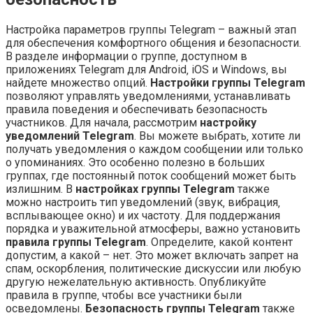
Настройка параметров группы Telegram – важный этап
для обеспечения комфортного общения и безопасности.
В разделе информации о группе‚ доступном в
приложениях Telegram для Android‚ iOS и Windows‚ вы
найдете множество опций.
Настройки группы Telegram
позволяют управлять уведомлениями‚ устанавливать
правила поведения и обеспечивать безопасность
участников. Для начала‚ рассмотрим
настройку
уведомлений Telegram
. Вы можете выбрать‚ хотите ли
получать уведомления о каждом сообщении или только
о упоминаниях. Это особенно полезно в больших
группах‚ где постоянный поток сообщений может быть
излишним. В
настройках группы Telegram
также
можно настроить тип уведомлений (звук‚ вибрация‚
всплывающее окно) и их частоту. Для поддержания
порядка и уважительной атмосферы‚ важно установить
правила группы Telegram
. Определите‚ какой контент
допустим‚ а какой – нет. Это может включать запрет на
спам‚ оскорбления‚ политические дискуссии или любую
другую нежелательную активность. Опубликуйте
правила в группе‚ чтобы все участники были
осведомлены.
Безопасность группы Telegram
также