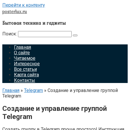
Перейти к контенту
posterlux.ru
Бытовая техника и гаджеты
Поиск:
Главная
О сайте
Читаемое
Интересное
Все статьи
Карта сайта
Контакты
Главная
»
Telegram
»
Создание и управление группой
Telegram
Создание и управление группой
Telegram
Создать группу в Telegram проще простого! Инструкция