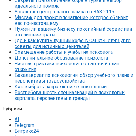
Секреты приготовления кофе в турке и выбор
идеального помола
Установка центрального замка на ВАЗ 2115
Массаж для двоих: впечатление, которое сблизит
вас по-настоящему
Нужен ли вашему бизнесу покопийный сервис или
это лишние траты
Где и как купить лучший кофе в Санкт-Петербурге:
советы для истинных ценителей
Совмещение работы и учебы на психолога
Дополнительное образование психолога
Частная практика психолога: пошаговый план
открытия
Бакалавриат по психологии: обзор учебного плана и
перспективы трудоустройства
Как выбрать направление в психологии
Востребованность специализаций в психологии:
зарплата, перспективы и тренды
Рубрики
AI
Telegram
Битрикс24