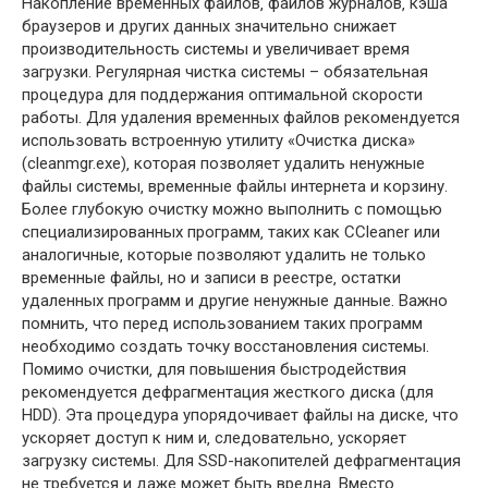
Накопление временных файлов‚ файлов журналов‚ кэша
браузеров и других данных значительно снижает
производительность системы и увеличивает время
загрузки. Регулярная чистка системы – обязательная
процедура для поддержания оптимальной скорости
работы. Для удаления временных файлов рекомендуется
использовать встроенную утилиту «Очистка диска»
(cleanmgr.exe)‚ которая позволяет удалить ненужные
файлы системы‚ временные файлы интернета и корзину.
Более глубокую очистку можно выполнить с помощью
специализированных программ‚ таких как CCleaner или
аналогичные‚ которые позволяют удалить не только
временные файлы‚ но и записи в реестре‚ остатки
удаленных программ и другие ненужные данные. Важно
помнить‚ что перед использованием таких программ
необходимо создать точку восстановления системы.
Помимо очистки‚ для повышения быстродействия
рекомендуется дефрагментация жесткого диска (для
HDD). Эта процедура упорядочивает файлы на диске‚ что
ускоряет доступ к ним и‚ следовательно‚ ускоряет
загрузку системы. Для SSD-накопителей дефрагментация
не требуется и даже может быть вредна. Вместо