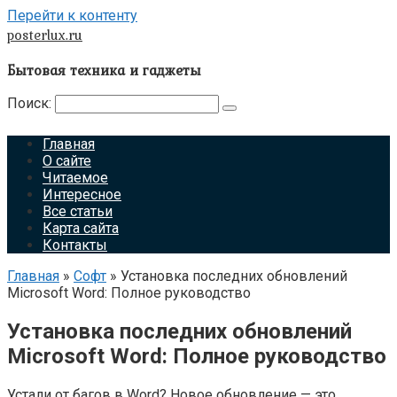
Перейти к контенту
posterlux.ru
Бытовая техника и гаджеты
Поиск:
Главная
О сайте
Читаемое
Интересное
Все статьи
Карта сайта
Контакты
Главная
»
Софт
»
Установка последних обновлений
Microsoft Word: Полное руководство
Установка последних обновлений
Microsoft Word: Полное руководство
Устали от багов в Word? Новое обновление — это