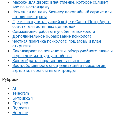
Массаж для двоих: впечатление, которое сблизит
вас по-настоящему
Нужен ли вашему бизнесу покопийный сервис или
это лишние траты
Где и как купить лучший кофе в Санкт-Петербурге:
советы для истинных ценителей
Совмещение работы и учебы на психолога
Дополнительное образование психолога
Частная практика психолога: пошаговый план
открытия
Бакалавриат по психологии: обзор учебного плана и
перспективы трудоустройства
Как выбрать направление в психологии
Востребованность специализаций в психологии:
зарплата, перспективы и тренды
Рубрики
AI
Telegram
Битрикс24
Браузер
Гаджеты
Новости