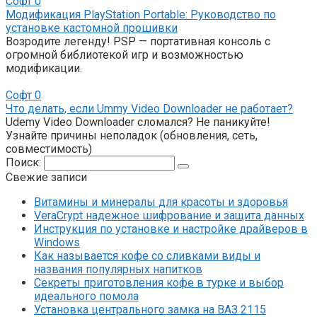
Софт
0
Модификация PlayStation Portable: Руководство по
установке кастомной прошивки
Возродите легенду! PSP — портативная консоль с
огромной библиотекой игр и возможностью
модификации.
Софт
0
Что делать, если Ummy Video Downloader не работает?
Udemy Video Downloader сломался? Не паникуйте!
Узнайте причины неполадок (обновления, сеть,
совместимость)
Поиск:
Свежие записи
Витамины и минералы для красоты и здоровья
VeraCrypt надежное шифрование и защита данных
Инструкция по установке и настройке драйверов в
Windows
Как называется кофе со сливками виды и
названия популярных напитков
Секреты приготовления кофе в турке и выбор
идеального помола
Установка центрального замка на ВАЗ 2115