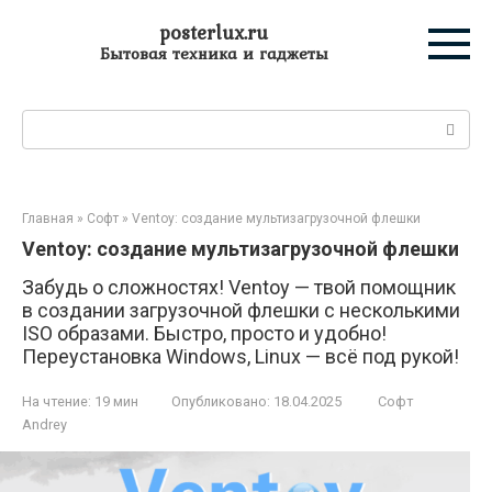
Перейти
posterlux.ru
к
Бытовая техника и гаджеты
контенту
Поиск:
Главная
»
Софт
»
Ventoy: создание мультизагрузочной флешки
Ventoy: создание мультизагрузочной флешки
Забудь о сложностях! Ventoy — твой помощник
в создании загрузочной флешки с несколькими
ISO образами. Быстро, просто и удобно!
Переустановка Windows, Linux — всё под рукой!
На чтение:
19 мин
Опубликовано:
18.04.2025
Софт
Andrey