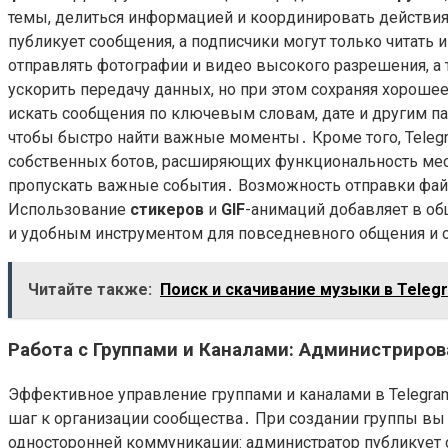
темы, делиться информацией и координировать действи
публикует сообщения, а подписчики могут только читать
отправлять фотографии и видео высокого разрешения, а
ускорить передачу данных, но при этом сохраняя хороше
искать сообщения по ключевым словам, дате и другим 
чтобы быстро найти важные моменты․ Кроме того, Teleg
собственных ботов, расширяющих функциональность ме
пропускать важные события․ Возможность отправки фай
Использование
стикеров
и
GIF
-анимаций добавляет в о
и удобным инструментом для повседневного общения и
Читайте также:
Поиск и скачивание музыки в Teleg
Работа с Группами и Каналами: Администриро
Эффективное управление группами и каналами в Telegra
шаг к организации сообщества․ При создании группы вы 
односторонней коммуникации: администратор публикует с