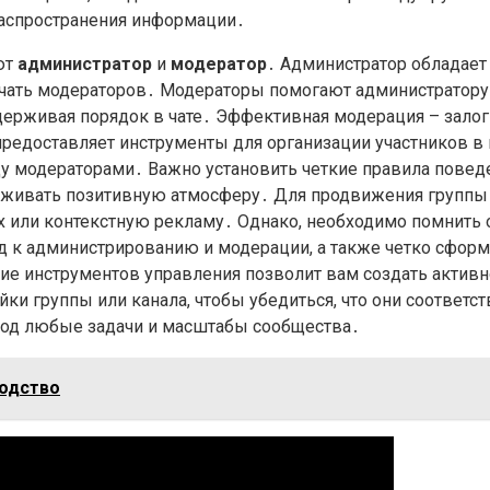
распространения информации․
ют
администратор
и
модератор
․ Администратор обладает
значать модераторов․ Модераторы помогают администратор
ддерживая порядок в чате․ Эффективная модерация – зало
редоставляет инструменты для организации участников в 
у модераторами․ Важно установить четкие правила поведен
рживать позитивную атмосферу․ Для продвижения группы 
 или контекстную рекламу․ Однако, необходимо помнить о
од к администрированию и модерации, а также четко сфор
ие инструментов управления позволит вам создать актив
ки группы или канала, чтобы убедиться, что они соответс
 под любые задачи и масштабы сообщества․
водство