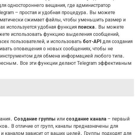
для одностороннего вещания, где администратор
legram – простая и удобная процедура․ Вы можете
томатически сжимает файлы, чтобы уменьшить размер и
лах используется удобная функция
поиска
․ Вы можете
ожете использовать функцию выделения сообщений,
 всех пользователей, и использовать
бот-API
для создания
ивать оповещения о новых сообщениях, чтобы не
 инструментом для обмена информацией любого типа․
ересным․ Все эти функции делают Telegram эффективным
вания․
Создание группы
или
создание канала
– первый
ков․ В отличие от групп, каналы предназначены для
и каналом зависит от ваших целей․ Группы подходят для