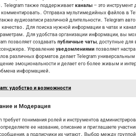
я․ Telegram также поддерживает
каналы
– это инструмент 
 и комментировать․ Отправка мультимедийных файлов в Te
 также аудиозаписи различной длительности․ Telegram ав
е качество․ Для поиска нужной информации в чатах и кана
параметрам․ Для удобства организации информации, вы м
ram позволяет создавать
публичные чаты
, доступные для
ссенджера․ Управление
уведомлениями
позволяет настра
лов различных форматов делает Telegram универсальным
бщение эмоциональности и делает его более живым и инт
 обмена информацией․
ram: удобство и возможности
вание и Модерация
m требует понимания ролей и инструментов администриро
определяете ее название, описание и приглашаете участни
ообщения, а подписчики их читают․ Выбор между группой 