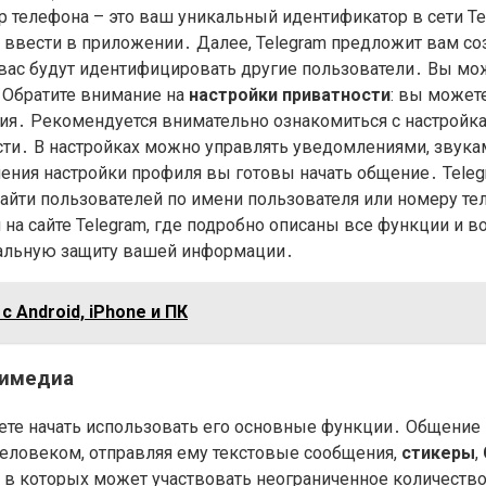
телефона – это ваш уникальный идентификатор в сети Te
ввести в приложении․ Далее, Telegram предложит вам со
 вас будут идентифицировать другие пользователи․ Вы мо
 Обратите внимание на
настройки приватности
: вы может
ния․ Рекомендуется внимательно ознакомиться с настройк
и․ В настройках можно управлять уведомлениями, звукам
ия настройки профиля вы готовы начать общение․ Telegr
найти пользователей по имени пользователя или номеру т
 на сайте Telegram, где подробно описаны все функции и 
имальную защиту вашей информации․
с Android, iPhone и ПК
тимедиа
ете начать использовать его основные функции․ Общение 
человеком, отправляя ему текстовые сообщения,
стикеры
,
, в которых может участвовать неограниченное количеств