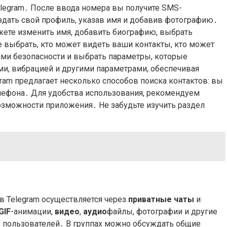
legram․ После ввода номера вы получите SMS-
здать свой профиль, указав имя и добавив фотографию․
жете изменить имя, добавить биографию, выбрать
е выбрать, кто может видеть ваши контакты, кто может
ами безопасности и выбрать параметры, которые
и, вибрацией и другими параметрами, обеспечивая
am предлагает несколько способов поиска контактов: вы
елефона․ Для удобства использования, рекомендуем
возможности приложения․ Не забудьте изучить раздел
в Telegram осуществляется через
приватные чаты
и
GIF
-анимации,
видео
,
аудио
файлы, фотографии и другие
о пользователей․ В группах можно обсуждать общие