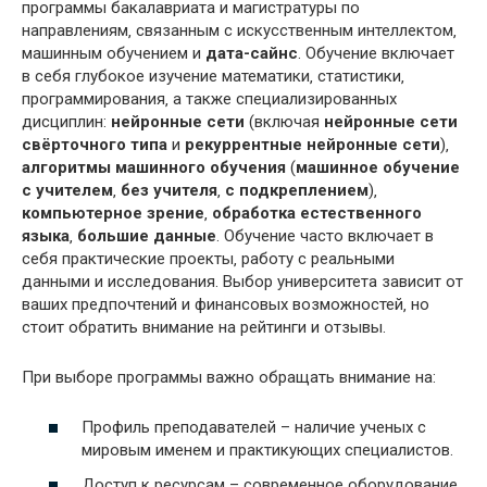
программы бакалавриата и магистратуры по
направлениям‚ связанным с искусственным интеллектом‚
машинным обучением и
дата-сайнс
. Обучение включает
в себя глубокое изучение математики‚ статистики‚
программирования‚ а также специализированных
дисциплин:
нейронные сети
(включая
нейронные сети
свёрточного типа
и
рекуррентные нейронные сети
)‚
алгоритмы машинного обучения
(
машинное обучение
с учителем
‚
без учителя
‚
с подкреплением
)‚
компьютерное зрение
‚
обработка естественного
языка
‚
большие данные
. Обучение часто включает в
себя практические проекты‚ работу с реальными
данными и исследования. Выбор университета зависит от
ваших предпочтений и финансовых возможностей‚ но
стоит обратить внимание на рейтинги и отзывы.
При выборе программы важно обращать внимание на:
Профиль преподавателей – наличие ученых с
мировым именем и практикующих специалистов.
Доступ к ресурсам – современное оборудование‚